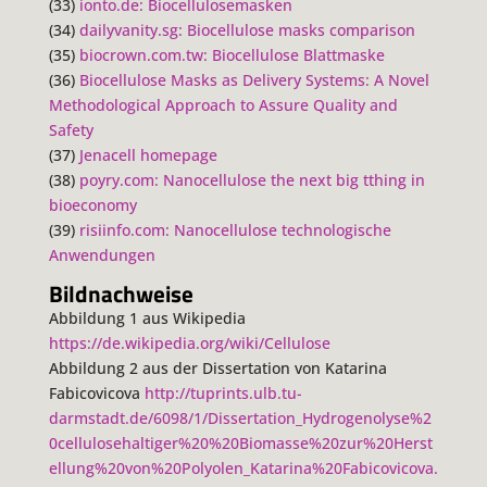
(33)
ionto.de: Biocellulosemasken
(34)
dailyvanity.sg: Biocellulose masks comparison
(35)
biocrown.com.tw: Biocellulose Blattmaske
(36)
Biocellulose Masks as Delivery Systems: A Novel
Methodological Approach to Assure Quality and
Safety
(37)
Jenacell homepage
(38)
poyry.com: Nanocellulose the next big tthing in
bioeconomy
(39)
risiinfo.com: Nanocellulose technologische
Anwendungen
Bildnachweise
Abbildung 1 aus Wikipedia
https://de.wikipedia.org/wiki/Cellulose
Abbildung 2 aus der Dissertation von Katarina
Fabicovicova
http://tuprints.ulb.tu-
darmstadt.de/6098/1/Dissertation_Hydrogenolyse%2
0cellulosehaltiger%20%20Biomasse%20zur%20Herst
ellung%20von%20Polyolen_Katarina%20Fabicovicova.