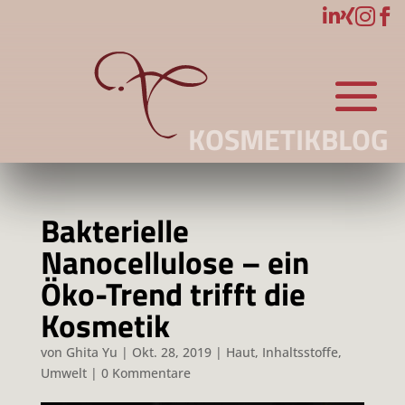




KOSMETIKBLOG
Bakterielle
Nanocellulose – ein
Öko-Trend trifft die
Kosmetik
von
Ghita Yu
|
Okt. 28, 2019
|
Haut
,
Inhaltsstoffe
,
Umwelt
|
0 Kommentare