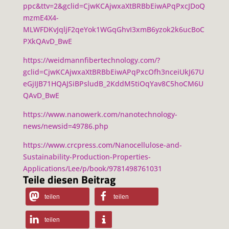
ppc&ttv=2&gclid=CjwKCAjwxaXtBRBbEiwAPqPxcJDoQ
mzmE4X4-
MLWFDKvJqljF2qeYok1WGqGhvI3xmB6yzok2k6ucBoC
PXkQAvD_BwE
https://weidmannfibertechnology.com/?
gclid=CjwKCAjwxaXtBRBbEiwAPqPxcOfh3nceiUkJ67U
eGjIJB71HQAJSiBPsludB_2KddM5tiOqYav8C5hoCM6U
QAvD_BwE
https://www.nanowerk.com/nanotechnology-
news/newsid=49786.php
https://www.crcpress.com/Nanocellulose-and-
Sustainability-Production-Properties-
Applications/Lee/p/book/9781498761031
Teile diesen Beitrag
teilen
teilen
teilen