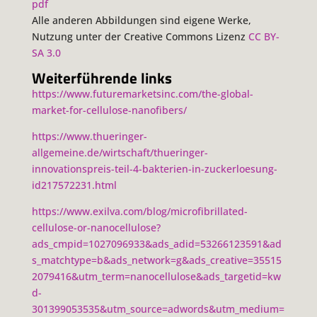
pdf
Alle anderen Abbildungen sind eigene Werke,
Nutzung unter der Creative Commons Lizenz
CC BY-
SA 3.0
Weiterführende links
https://www.futuremarketsinc.com/the-global-
market-for-cellulose-nanofibers/
https://www.thueringer-
allgemeine.de/wirtschaft/thueringer-
innovationspreis-teil-4-bakterien-in-zuckerloesung-
id217572231.html
https://www.exilva.com/blog/microfibrillated-
cellulose-or-nanocellulose?
ads_cmpid=1027096933&ads_adid=53266123591&ad
s_matchtype=b&ads_network=g&ads_creative=35515
2079416&utm_term=nanocellulose&ads_targetid=kw
d-
301399053535&utm_source=adwords&utm_medium=