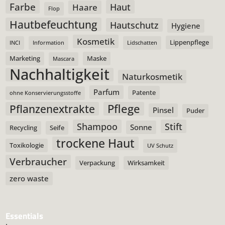
Farbe
Haut
Haare
Flop
Hautbefeuchtung
Hautschutz
Hygiene
Kosmetik
Lippenpflege
INCI
Information
Lidschatten
Marketing
Maske
Mascara
Nachhaltigkeit
Naturkosmetik
Parfum
Patente
ohne Konservierungsstoffe
Pflege
Pflanzenextrakte
Pinsel
Puder
Shampoo
Stift
Sonne
Recycling
Seife
trockene Haut
Toxikologie
UV Schutz
Verbraucher
Verpackung
Wirksamkeit
zero waste
Essentials