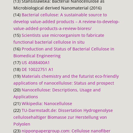
(13) Stansislawska: Bacterial Nanocellulose as
Microbiological derived Nanomaterial (2016)
(14)
Bacterial cellulose: A sustainable source to
develop value-added products – A review-to-develop-
value-added-products-a-review-biores/
(15)
Scientists use microorganism to fabricate
functional bacterial cellulose in situ
(16)
Production and Status of Bacterial Cellulose in
Biomedical Engineering
(17)
US 4588400A1
(18)
DE 10022751 A1
(19)
Materials chemistry and the futurist eco-friendly
applications of nanocellulose: Status and prospect
(20)
Nanocellulose: Descriptions, Usage and
Applications
(21)
Wikipedia: Nanocellulose
(22)
TU-Darmstadt.de: Dissertation Hydrogenolyse
cellulosehaltiger Biomasse zur Herstellung von
Polyolen
(23)
nipponpapergroup.com: Cellulose nanofiber