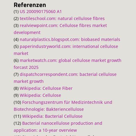
Referenzen
(1)
US 200090175060 A1
(2)
textileschool.com: natural cellulose fibres
(3)
realviewpoint.com: Cellulose fibres market
development
(4)
naturalplastics.blogspot.com: biobased materials
(5)
paperindustryworld.com: international cellulose
market
(6)
marketwatch.com: global cellulose market growth
forcast 2025
(7)
dispatchcorrespondent.com: bacterial cellulose
market growth
(8)
Wikipedia: Cellulose Fiber
(9)
Wikipedia: Cellulose
(10)
Forschungszentrum für Medizintechnik und
Biotechnologie: Bakteriencellulose
(11)
Wikipedia: Bacterial Cellulose
(12)
Bacterial nanocellulose production and
application: a 10-year overview