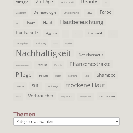
Beauty
Anti-Age
Allergie
antibakteriell
Blog
Farbe
Dermatologie
fake
Deodorant
Effektpigmente
Hautbefeuchtung
Haut
Haare
Flop
Hautschutz
Kosmetik
Hygiene
INCI
Information
Lidschatten
Lippenpflege
Marketing
Maske
Mascara
Nachhaltigkeit
Naturkosmetik
Pflanzenextrakte
Parfum
Patente
ohne Konservierungsstoffe
Pflege
Shampoo
Pinsel
Puder
Recycling
Seife
trockene Haut
Stift
Sonne
Toxikologie
Verbraucher
zero waste
Verpackung
Wirksamkeit
UV Schutz
Themen
Themen