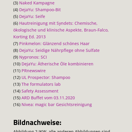
(3)
Naked Kampagne
(4)
DejaYu: Shampoo-Bit
(5)
DejaYu: Seife
(6)
Hautreinigung mit Syndets: Chemische,
ökologische und klinische Aspekte, Braun-Falco,
Korting Ed. 2013
(7)
Pinkmelon: Glänzend schönes Haar
(8)
DejaYu: Seidige Nährpflege ohne Sulfate
(9)
Nypronos: SCI
(10)
DejaYu: Ätherische Öle kombinieren
(11)
PRnewswire
(12)
UL Prospector: Shampoo
(13)
The formulators lab
(14)
Safety Assessment
(15)
ARD Buffet vom 03.11.2020
(16)
Nivea: magic bar Gesichtsreinigung
Bildnachweise:
Abbildung 2 IKW, alle anderen Abbildungen sind