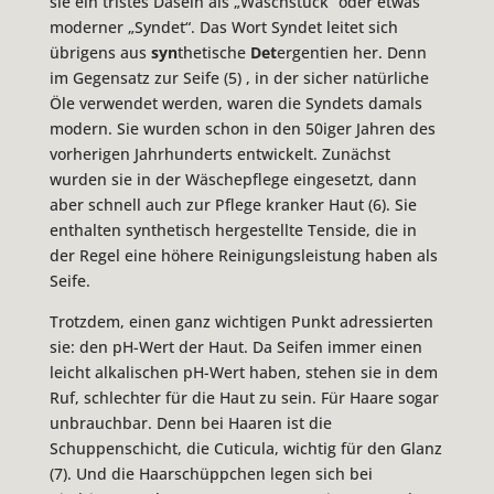
sie ein tristes Dasein als „Waschstück“ oder etwas
moderner „Syndet“. Das Wort Syndet leitet sich
übrigens aus
syn
thetische
Det
ergentien her. Denn
im Gegensatz zur Seife (5) , in der sicher natürliche
Öle verwendet werden, waren die Syndets damals
modern. Sie wurden schon in den 50iger Jahren des
vorherigen Jahrhunderts entwickelt. Zunächst
wurden sie in der Wäschepflege eingesetzt, dann
aber schnell auch zur Pflege kranker Haut (6). Sie
enthalten synthetisch hergestellte Tenside, die in
der Regel eine höhere Reinigungsleistung haben als
Seife.
Trotzdem, einen ganz wichtigen Punkt adressierten
sie: den pH-Wert der Haut. Da Seifen immer einen
leicht alkalischen pH-Wert haben, stehen sie in dem
Ruf, schlechter für die Haut zu sein. Für Haare sogar
unbrauchbar. Denn bei Haaren ist die
Schuppenschicht, die Cuticula, wichtig für den Glanz
(7). Und die Haarschüppchen legen sich bei