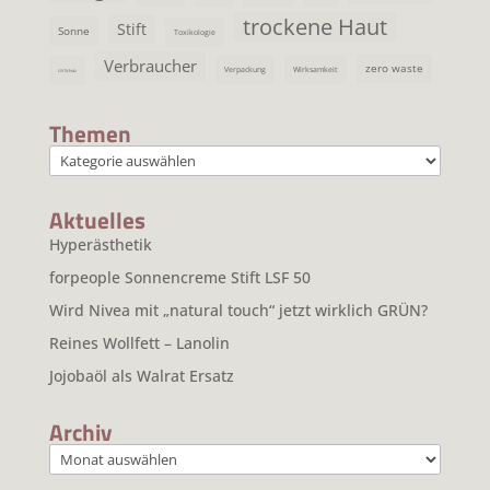
trockene Haut
Stift
Sonne
Toxikologie
Verbraucher
zero waste
Verpackung
Wirksamkeit
UV Schutz
Themen
Themen
Aktuelles
Hyperästhetik
forpeople Sonnencreme Stift LSF 50
Wird Nivea mit „natural touch“ jetzt wirklich GRÜN?
Reines Wollfett – Lanolin
Jojobaöl als Walrat Ersatz
Archiv
Archiv