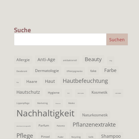
Suche
Beauty
Anti-Age
Allergie
antibakteriell
Blog
Farbe
Dermatologie
fake
Deodorant
Effektpigmente
Hautbefeuchtung
Haut
Haare
Flop
Hautschutz
Kosmetik
Hygiene
INCI
Information
Lidschatten
Lippenpflege
Marketing
Maske
Mascara
Nachhaltigkeit
Naturkosmetik
Pflanzenextrakte
Parfum
Patente
ohne Konservierungsstoffe
Pflege
Shampoo
Pinsel
Puder
Recycling
Seife