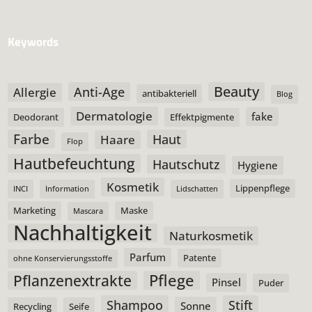
Keywords
Beauty
Anti-Age
Allergie
antibakteriell
Blog
Dermatologie
fake
Deodorant
Effektpigmente
Farbe
Haut
Haare
Flop
Hautbefeuchtung
Hautschutz
Hygiene
Kosmetik
Lippenpflege
INCI
Information
Lidschatten
Marketing
Maske
Mascara
Nachhaltigkeit
Naturkosmetik
Parfum
Patente
ohne Konservierungsstoffe
Pflege
Pflanzenextrakte
Pinsel
Puder
Shampoo
Stift
Sonne
Recycling
Seife