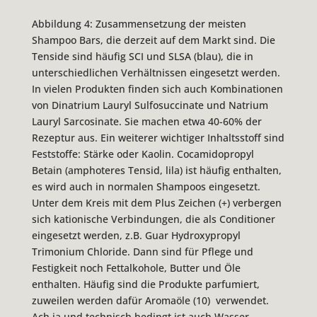
Abbildung 4: Zusammensetzung der meisten
Shampoo Bars, die derzeit auf dem Markt sind. Die
Tenside sind häufig SCI und SLSA (blau), die in
unterschiedlichen Verhältnissen eingesetzt werden.
In vielen Produkten finden sich auch Kombinationen
von Dinatrium Lauryl Sulfosuccinate und Natrium
Lauryl Sarcosinate. Sie machen etwa 40-60% der
Rezeptur aus. Ein weiterer wichtiger Inhaltsstoff sind
Feststoffe: Stärke oder Kaolin. Cocamidopropyl
Betain (amphoteres Tensid, lila) ist häufig enthalten,
es wird auch in normalen Shampoos eingesetzt.
Unter dem Kreis mit dem Plus Zeichen (+) verbergen
sich kationische Verbindungen, die als Conditioner
eingesetzt werden, z.B. Guar Hydroxypropyl
Trimonium Chloride. Dann sind für Pflege und
Festigkeit noch Fettalkohole, Butter und Öle
enthalten. Häufig sind die Produkte parfumiert,
zuweilen werden dafür Aromaöle (10) verwendet.
Ach ja und technisch bedingt ist auch Wasser