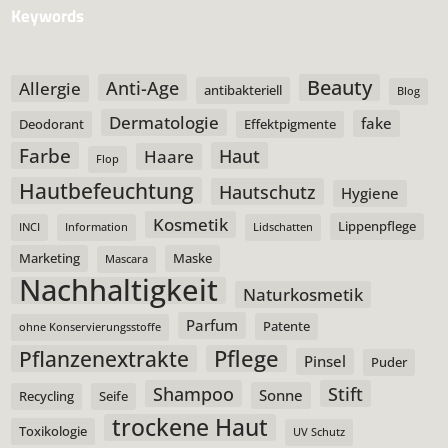
Keywords
Beauty
Anti-Age
Allergie
antibakteriell
Blog
Dermatologie
fake
Deodorant
Effektpigmente
Farbe
Haut
Haare
Flop
Hautbefeuchtung
Hautschutz
Hygiene
Kosmetik
Lippenpflege
INCI
Information
Lidschatten
Marketing
Maske
Mascara
Nachhaltigkeit
Naturkosmetik
Parfum
Patente
ohne Konservierungsstoffe
Pflege
Pflanzenextrakte
Pinsel
Puder
Shampoo
Stift
Sonne
Recycling
Seife
trockene Haut
Toxikologie
UV Schutz