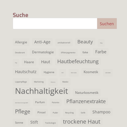
Suche
Beauty
Anti-Age
Allergie
antibakteriell
Blog
Farbe
Dermatologie
fake
Deodorant
Effektpigmente
Hautbefeuchtung
Haut
Haare
Flop
Hautschutz
Kosmetik
Hygiene
INCI
Information
Lidschatten
Lippenpflege
Marketing
Maske
Mascara
Nachhaltigkeit
Naturkosmetik
Pflanzenextrakte
Parfum
Patente
ohne Konservierungsstoffe
Pflege
Shampoo
Pinsel
Puder
Recycling
Seife
trockene Haut
Stift
Sonne
Toxikologie