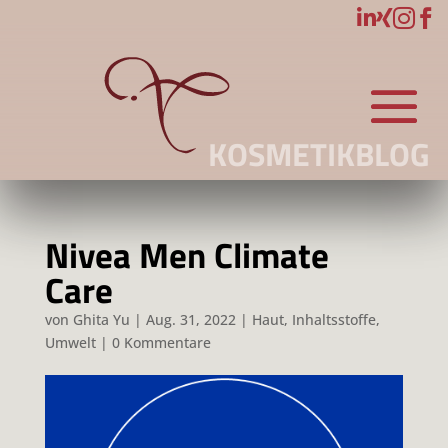




KOSMETIKBLOG
Nivea Men Climate
Care
von
Ghita Yu
|
Aug. 31, 2022
|
Haut
,
Inhaltsstoffe
,
Umwelt
|
0 Kommentare