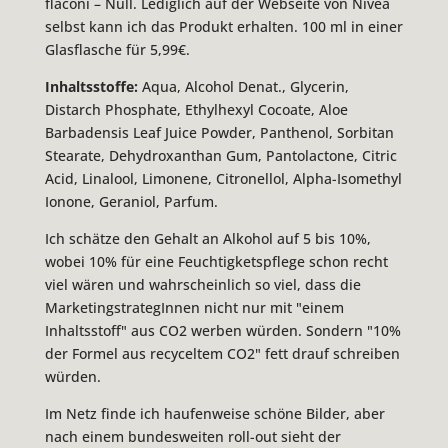
flaconi – Null. Lediglich auf der Webseite von Nivea
selbst kann ich das Produkt erhalten. 100 ml in einer
Glasflasche für 5,99€.
Inhaltsstoffe:
Aqua, Alcohol Denat., Glycerin,
Distarch Phosphate, Ethylhexyl Cocoate, Aloe
Barbadensis Leaf Juice Powder, Panthenol, Sorbitan
Stearate, Dehydroxanthan Gum, Pantolactone, Citric
Acid, Linalool, Limonene, Citronellol, Alpha-Isomethyl
Ionone, Geraniol, Parfum.
Ich schätze den Gehalt an Alkohol auf 5 bis 10%,
wobei 10% für eine Feuchtigketspflege schon recht
viel wären und wahrscheinlich so viel, dass die
MarketingstrategInnen nicht nur mit "einem
Inhaltsstoff" aus CO2 werben würden. Sondern "10%
der Formel aus recyceltem CO2" fett drauf schreiben
würden.
Im Netz finde ich haufenweise schöne Bilder, aber
nach einem bundesweiten roll-out sieht der