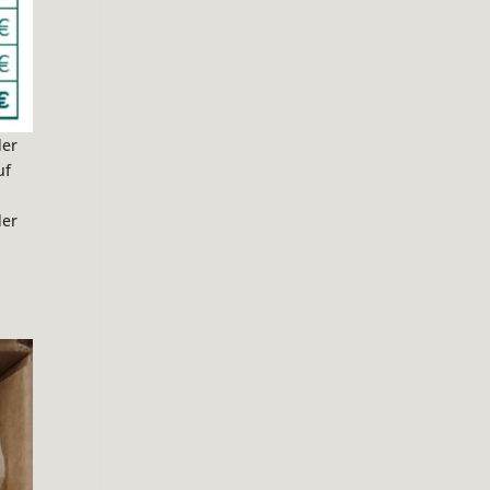
der
uf
s
der