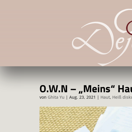
O.W.N – „Meins“ Hau
von
Ghita Yu
|
Aug. 23, 2021
|
Haut
,
Heiß disk