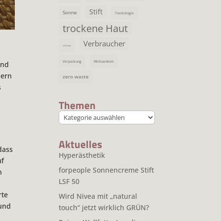
Stift
Sonne
Toxikologie
trockene Haut
Verbraucher
UV Schutz
Verpackung
Wirksamkeit
und
dern
zero waste
s
Themen
Themen
Aktuelles
dass
Hyperästhetik
uf
forpeople Sonnencreme Stift
h
LSF 50
rte
Wird Nivea mit „natural
und
touch“ jetzt wirklich GRÜN?