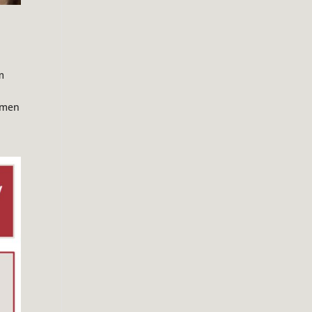
m
,
hmen