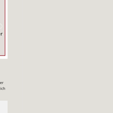
ger
 ich