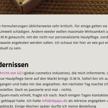
ormulierungen üblicherweise sehr kritisch. Für einige gelten sie
ie Umwelt schädigen. Andere wieder wollen maximale Wirksamkeit 
O.W.N gelauncht, mit der nicht nur personalisierte Hautpflege, son
owaste angeboten werden sollen. Ich schaue mir hier an wie gut e
duell zu sein.
dernissen
hricht von GCI
(global cosmetics industries), die mich informierte, 
neue Hautpflege-Serie auf den Markt bringt: O.W.N. Sofort bin ich a
angen und habe mir das angesehen. Am nächsten Tag machte ic
estellen. Doch es passierte erst mal – nichts.
Spam-mails erhielt, fragte ich nach. Nach einigen Tagen kontaktie
 geklappt hatte. Ich hatte
info@dejayu.de
als Adresse angegeben 
geblockt. Einige Wochen später durfte ich meine Bestellung