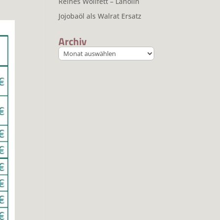
Reines Wollfett – Lanolin
Jojobaöl als Walrat Ersatz
Archiv
Archiv