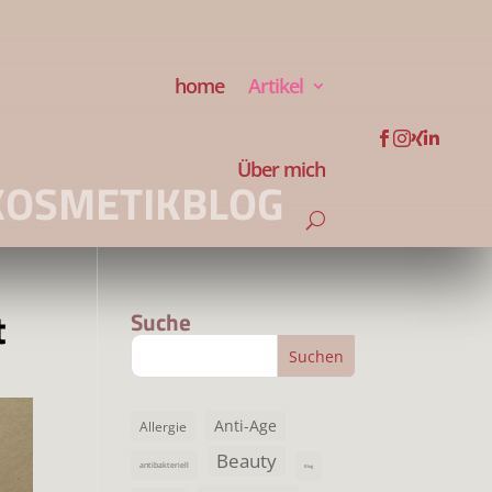
home
Artikel




Über mich
KOSMETIKBLOG
t
Suche
Anti-Age
Allergie
Beauty
antibakteriell
Blog