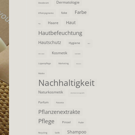
Dermatologie
Deodorant
Farbe
fake
Effektpigmente
Haut
Haare
Flop
Hautbefeuchtung
Hautschutz
Hygiene
INCI
Kosmetik
Information
Lidschatten
Lippenpflege
Marketing
Mascara
Maske
Nachhaltigkeit
Naturkosmetik
ohne Konservierungsstoffe
Parfum
Patente
Pflanzenextrakte
Pflege
Pinsel
Puder
Shampoo
Recycling
Seife