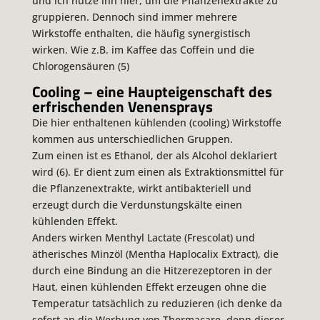
und ich nutze ihn hier, um die Pflanzenextrakte zu
gruppieren. Dennoch sind immer mehrere
Wirkstoffe enthalten, die häufig synergistisch
wirken. Wie z.B. im Kaffee das Coffein und die
Chlorogensäuren (5)
Cooling – eine Haupteigenschaft des
erfrischenden Venensprays
Die hier enthaltenen kühlenden (cooling) Wirkstoffe
kommen aus unterschiedlichen Gruppen.
Zum einen ist es Ethanol, der als Alcohol deklariert
wird (6). Er dient zum einen als Extraktionsmittel für
die Pflanzenextrakte, wirkt antibakteriell und
erzeugt durch die Verdunstungskälte einen
kühlenden Effekt.
Anders wirken Menthyl Lactate (Frescolat) und
ätherisches Minzöl (Mentha Haplocalix Extract), die
durch eine Bindung an die Hitzerezeptoren in der
Haut, einen kühlenden Effekt erzeugen ohne die
Temperatur tatsächlich zu reduzieren (ich denke da
sofort an die Werbung von Thermacare, denn dieser