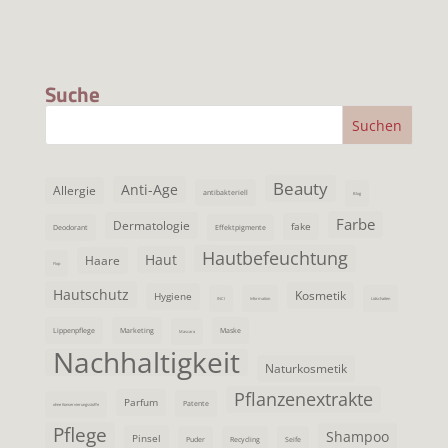
Suche
Beauty
Anti-Age
Allergie
antibakteriell
Blog
Farbe
Dermatologie
fake
Deodorant
Effektpigmente
Hautbefeuchtung
Haut
Haare
Flop
Hautschutz
Kosmetik
Hygiene
INCI
Information
Lidschatten
Lippenpflege
Marketing
Maske
Mascara
Nachhaltigkeit
Naturkosmetik
Pflanzenextrakte
Parfum
Patente
ohne Konservierungsstoffe
Pflege
Shampoo
Pinsel
Puder
Recycling
Seife