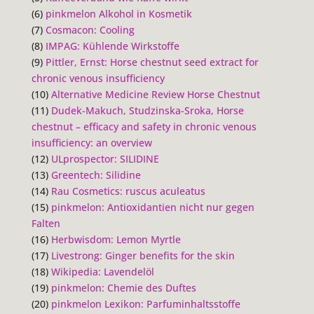
(6)
pinkmelon Alkohol in Kosmetik
(7)
Cosmacon: Cooling
(8)
IMPAG: Kühlende Wirkstoffe
(9)
Pittler, Ernst: Horse chestnut seed extract for
chronic venous insufficiency
(10)
Alternative Medicine Review Horse Chestnut
(11)
Dudek-Makuch, Studzinska-Sroka, Horse
chestnut – efficacy and safety in chronic venous
insufficiency: an overview
(12)
ULprospector: SILIDINE
(13)
Greentech: Silidine
(14)
Rau Cosmetics: ruscus aculeatus
(15)
pinkmelon: Antioxidantien nicht nur gegen
Falten
(16)
Herbwisdom: Lemon Myrtle
(17)
Livestrong: Ginger benefits for the skin
(18)
Wikipedia: Lavendelöl
(19)
pinkmelon: Chemie des Duftes
(20)
pinkmelon Lexikon: Parfuminhaltsstoffe