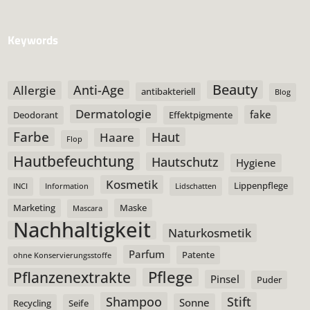
Keywords
Beauty
Anti-Age
Allergie
antibakteriell
Blog
Dermatologie
fake
Deodorant
Effektpigmente
Farbe
Haut
Haare
Flop
Hautbefeuchtung
Hautschutz
Hygiene
Kosmetik
Lippenpflege
INCI
Information
Lidschatten
Marketing
Maske
Mascara
Nachhaltigkeit
Naturkosmetik
Parfum
Patente
ohne Konservierungsstoffe
Pflege
Pflanzenextrakte
Pinsel
Puder
Shampoo
Stift
Sonne
Recycling
Seife