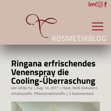




KOSMETIKBLOG
Ringana erfrischendes
Venenspray die
Cooling-Überraschung
von
Ghita Yu
|
Aug. 14, 2017
|
Haut
,
Heiß diskutiert
,
Inhaltsstoffe
,
Pflanzenwirkstoffe
|
2 Kommentare