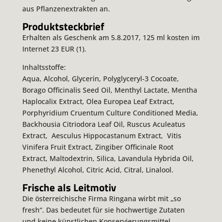
aus Pflanzenextrakten an.
Produktsteckbrief
Erhalten als Geschenk am 5.8.2017, 125 ml kosten im
Internet 23 EUR (1).
Inhaltsstoffe:
Aqua, Alcohol, Glycerin, Polyglyceryl-3 Cocoate,
Borago Officinalis Seed Oil, Menthyl Lactate, Mentha
Haplocalix Extract, Olea Europea Leaf Extract,
Porphyridium Cruentum Culture Conditioned Media,
Backhousia Citriodora Leaf Oil, Ruscus Aculeatus
Extract, Aesculus Hippocastanum Extract, Vitis
Vinifera Fruit Extract, Zingiber Officinale Root
Extract, Maltodextrin, Silica, Lavandula Hybrida Oil,
Phenethyl Alcohol, Citric Acid, Citral, Linalool.
Frische als Leitmotiv
Die österreichische Firma Ringana wirbt mit „so
fresh“. Das bedeutet für sie hochwertige Zutaten
und keine künstlichen Konservierungsmittel,