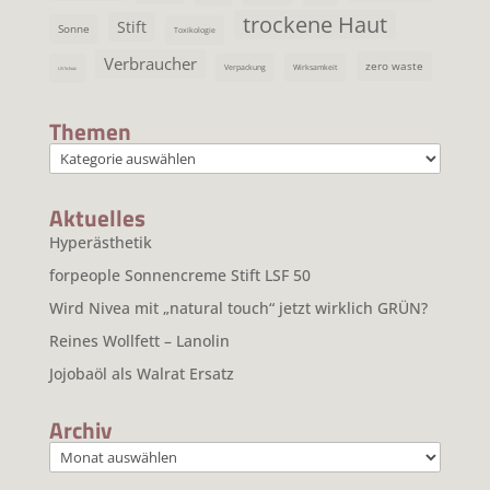
trockene Haut
Stift
Sonne
Toxikologie
Verbraucher
zero waste
Verpackung
Wirksamkeit
UV Schutz
Themen
Themen
Aktuelles
Hyperästhetik
forpeople Sonnencreme Stift LSF 50
Wird Nivea mit „natural touch“ jetzt wirklich GRÜN?
Reines Wollfett – Lanolin
Jojobaöl als Walrat Ersatz
Archiv
Archiv