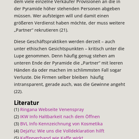
dem viele einzelne Verkäufer Provisionen an die in
der Pyramide höher stehenden Personen abgeben
müssen. Wer aufsteigen will und damit einen
größeren Verdienst haben möchte, der muss weitere
„Partner“ rekrutieren (21).
Diese Geschäftspraktiken werden derzeit – auch
unter ethischen Gesichtspunkten – kritisch unter die
Lupe genommen. Denn häufig genug stehen am
unteren Ende der Pyramide die „Partner“ mit leeren
Händen da oder machen im schlimmsten Fall sogar
Verluste. Die Firmen selber bleiben häufig
intransparent, gerade auch, was die Gewinne angeht
(22).
Literatur
(1)
Ringana Webseite Venenspray
(2)
IKW Info Haltbarkeit nach dem Öffnen
(3)
BVL Info Kennzeichnung von Kosmetika
(4)
DejaYu: Wie uns die Volldeklaration hilft
(5)
Kaffeeverband wie Kaffe wirkt