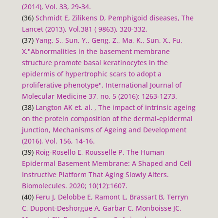
(2014), Vol. 33, 29-34.
(36)
Schmidt E, Zilikens D, Pemphigoid diseases, The
Lancet (2013), Vol.381 ( 9863), 320-332.
(37)
Yang, S., Sun, Y., Geng, Z., Ma, K., Sun, X., Fu,
X."Abnormalities in the basement membrane
structure promote basal keratinocytes in the
epidermis of hypertrophic scars to adopt a
proliferative phenotype". International Journal of
Molecular Medicine 37, no. 5 (2016): 1263-1273.
(38)
Langton AK et. al. , The impact of intrinsic ageing
on the protein composition of the dermal-epidermal
junction, Mechanisms of Ageing and Development
(2016), Vol. 156, 14-16.
(39)
Roig-Rosello E, Rousselle P. The Human
Epidermal Basement Membrane: A Shaped and Cell
Instructive Platform That Aging Slowly Alters.
Biomolecules
. 2020; 10(12):1607.
(40)
Feru J, Delobbe E, Ramont L, Brassart B, Terryn
C, Dupont-Deshorgue A, Garbar C, Monboisse JC,