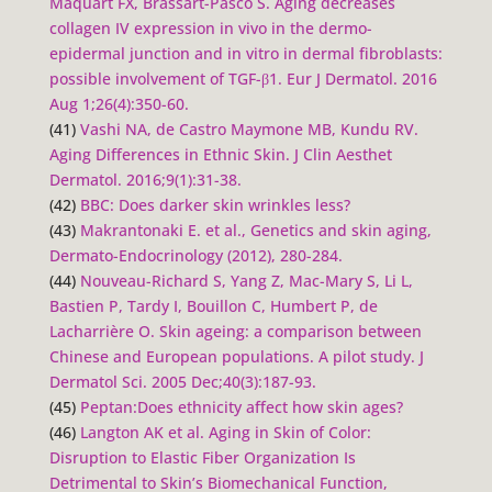
Maquart FX, Brassart-Pasco S. Aging decreases
collagen IV expression in vivo in the dermo-
epidermal junction and in vitro in dermal fibroblasts:
possible involvement of TGF-β1. Eur J Dermatol. 2016
Aug 1;26(4):350-60.
(41)
Vashi NA, de Castro Maymone MB, Kundu RV.
Aging Differences in Ethnic Skin.
J Clin Aesthet
Dermatol
. 2016;9(1):31-38.
(42)
BBC: Does darker skin wrinkles less?
(43)
Makrantonaki E. et al., Genetics and skin aging,
Dermato-Endocrinology (2012), 280-284.
(44)
Nouveau-Richard S, Yang Z, Mac-Mary S, Li L,
Bastien P, Tardy I, Bouillon C, Humbert P, de
Lacharrière O. Skin ageing: a comparison between
Chinese and European populations. A pilot study. J
Dermatol Sci. 2005 Dec;40(3):187-93.
(45)
Peptan:Does ethnicity affect how skin ages?
(46)
Langton AK et al. Aging in Skin of Color:
Disruption to Elastic Fiber Organization Is
Detrimental to Skin’s Biomechanical Function,