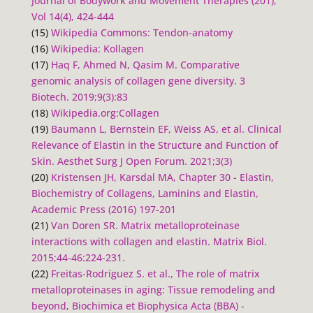
Journal of Bodywork and Movement Therapies (201),
Vol 14(4), 424-444
(15)
Wikipedia Commons: Tendon-anatomy
(16)
Wikipedia: Kollagen
(17)
Haq F, Ahmed N, Qasim M. Comparative
genomic analysis of collagen gene diversity.
3
Biotech
. 2019;9(3):83
(18)
Wikipedia.org:Collagen
(19)
Baumann L, Bernstein EF, Weiss AS, et al. Clinical
Relevance of Elastin in the Structure and Function of
Skin.
Aesthet Surg J Open Forum
. 2021;3(3)
(20)
Kristensen JH, Karsdal MA, Chapter 30 - Elastin,
Biochemistry of Collagens, Laminins and Elastin,
Academic Press (2016) 197-201
(21)
Van Doren SR. Matrix metalloproteinase
interactions with collagen and elastin.
Matrix Biol
.
2015;44-46:224-231.
(22)
Freitas-Rodríguez S. et al., The role of matrix
metalloproteinases in aging: Tissue remodeling and
beyond, Biochimica et Biophysica Acta (BBA) -