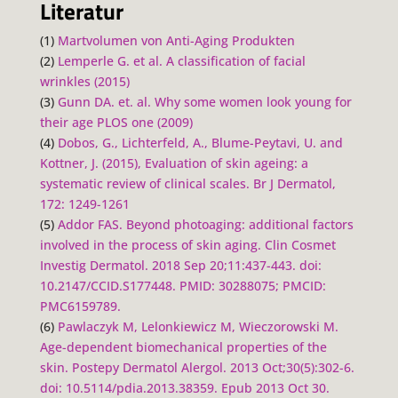
Literatur
(1)
Martvolumen von Anti-Aging Produkten
(2)
Lemperle G. et al. A classification of facial
wrinkles (2015)
(3)
Gunn DA. et. al. Why some women look young for
their age PLOS one (2009)
(4)
Dobos, G., Lichterfeld, A., Blume-Peytavi, U. and
Kottner, J. (2015), Evaluation of skin ageing: a
systematic review of clinical scales. Br J Dermatol,
172: 1249-1261
(5)
Addor FAS. Beyond photoaging: additional factors
involved in the process of skin aging. Clin Cosmet
Investig Dermatol. 2018 Sep 20;11:437-443. doi:
10.2147/CCID.S177448. PMID: 30288075; PMCID:
PMC6159789.
(6)
Pawlaczyk M, Lelonkiewicz M, Wieczorowski M.
Age-dependent biomechanical properties of the
skin. Postepy Dermatol Alergol. 2013 Oct;30(5):302-6.
doi: 10.5114/pdia.2013.38359. Epub 2013 Oct 30.