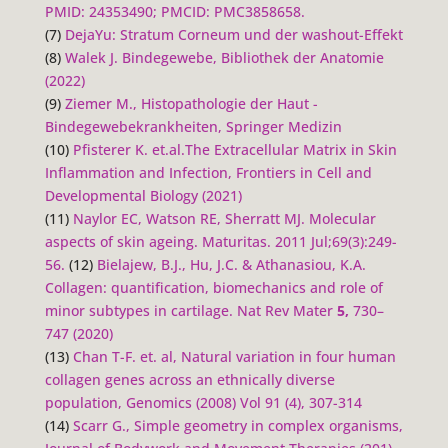
PMID: 24353490; PMCID: PMC3858658.
(7)
DejaYu: Stratum Corneum und der washout-Effekt
(8)
Walek J. Bindegewebe, Bibliothek der Anatomie
(2022)
(9)
Ziemer M., Histopathologie der Haut -
Bindegewebekrankheiten, Springer Medizin
(10)
Pfisterer K. et.al.The Extracellular Matrix in Skin
Inflammation and Infection, Frontiers in Cell and
Developmental Biology (2021)
(11)
Naylor EC, Watson RE, Sherratt MJ. Molecular
aspects of skin ageing. Maturitas. 2011 Jul;69(3):249-
56.
(12)
Bielajew, B.J., Hu, J.C. & Athanasiou, K.A.
Collagen: quantification, biomechanics and role of
minor subtypes in cartilage.
Nat Rev Mater
5,
730–
747 (2020)
(13)
Chan T-F. et. al, Natural variation in four human
collagen genes across an ethnically diverse
population, Genomics (2008) Vol 91 (4), 307-314
(14)
Scarr G., Simple geometry in complex organisms,