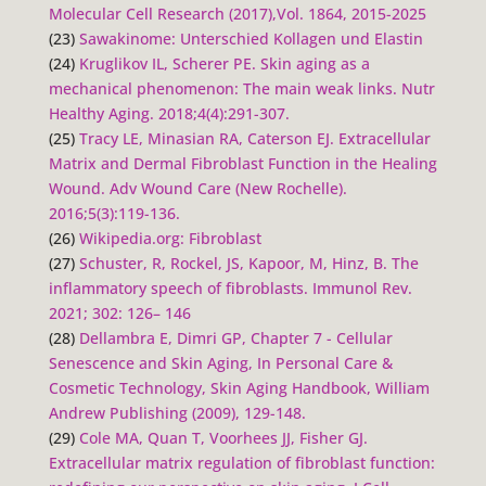
Molecular Cell Research (2017),Vol. 1864, 2015-2025
(23)
Sawakinome: Unterschied Kollagen und Elastin
(24)
Kruglikov IL, Scherer PE. Skin aging as a
mechanical phenomenon: The main weak links.
Nutr
Healthy Aging
. 2018;4(4):291-307.
(25)
Tracy LE, Minasian RA, Caterson EJ. Extracellular
Matrix and Dermal Fibroblast Function in the Healing
Wound.
Adv Wound Care (New Rochelle)
.
2016;5(3):119-136.
(26)
Wikipedia.org: Fibroblast
(27)
Schuster, R, Rockel, JS, Kapoor, M, Hinz, B. The
inflammatory speech of fibroblasts.
Immunol Rev
.
2021; 302: 126– 146
(28)
Dellambra E, Dimri GP, Chapter 7 - Cellular
Senescence and Skin Aging, In Personal Care &
Cosmetic Technology, Skin Aging Handbook, William
Andrew Publishing (2009), 129-148.
(29)
Cole MA, Quan T, Voorhees JJ, Fisher GJ.
Extracellular matrix regulation of fibroblast function: