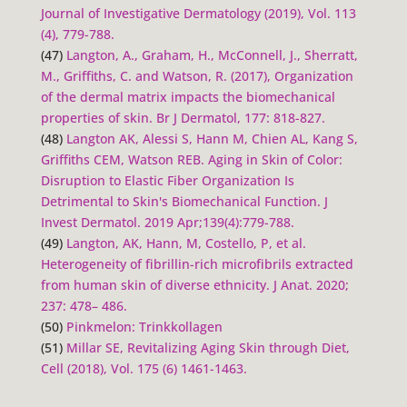
Journal of Investigative Dermatology (2019), Vol. 113
(4), 779-788.
(47)
Langton, A., Graham, H., McConnell, J., Sherratt,
M., Griffiths, C. and Watson, R. (2017), Organization
of the dermal matrix impacts the biomechanical
properties of skin. Br J Dermatol, 177: 818-827.
(48)
Langton AK, Alessi S, Hann M, Chien AL, Kang S,
Griffiths CEM, Watson REB. Aging in Skin of Color:
Disruption to Elastic Fiber Organization Is
Detrimental to Skin's Biomechanical Function. J
Invest Dermatol. 2019 Apr;139(4):779-788.
(49)
Langton, AK, Hann, M, Costello, P, et al.
Heterogeneity of fibrillin-rich microfibrils extracted
from human skin of diverse ethnicity.
J Anat
. 2020;
237: 478– 486.
(50)
Pinkmelon: Trinkkollagen
(51)
Millar SE, Revitalizing Aging Skin through Diet,
Cell (2018), Vol. 175 (6) 1461-1463.