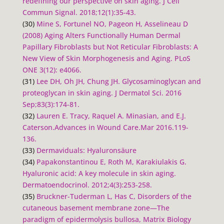
redefining our perspective on skin aging.
J Cell
Commun Signal
. 2018;12(1):35-43.
(30)
Mine S, Fortunel NO, Pageon H, Asselineau D
(2008) Aging Alters Functionally Human Dermal
Papillary Fibroblasts but Not Reticular Fibroblasts: A
New View of Skin Morphogenesis and Aging. PLoS
ONE 3(12): e4066.
(31)
Lee DH, Oh JH, Chung JH. Glycosaminoglycan and
proteoglycan in skin aging. J Dermatol Sci. 2016
Sep;83(3):174-81.
(32)
Lauren E. Tracy, Raquel A. Minasian, and E.J.
Caterson.Advances in Wound Care.Mar 2016.119-
136.
(33)
Dermaviduals: Hyaluronsäure
(34)
Papakonstantinou E, Roth M, Karakiulakis G.
Hyaluronic acid: A key molecule in skin aging.
Dermatoendocrinol
. 2012;4(3):253-258.
(35)
Bruckner-Tuderman L, Has C, Disorders of the
cutaneous basement membrane zone—The
paradigm of epidermolysis bullosa, Matrix Biology