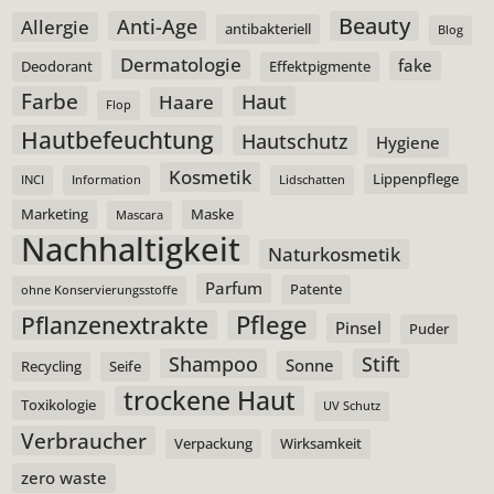
Beauty
Anti-Age
Allergie
antibakteriell
Blog
Dermatologie
fake
Deodorant
Effektpigmente
Farbe
Haut
Haare
Flop
Hautbefeuchtung
Hautschutz
Hygiene
Kosmetik
Lippenpflege
INCI
Information
Lidschatten
Marketing
Maske
Mascara
Nachhaltigkeit
Naturkosmetik
Parfum
Patente
ohne Konservierungsstoffe
Pflege
Pflanzenextrakte
Pinsel
Puder
Shampoo
Stift
Sonne
Recycling
Seife
trockene Haut
Toxikologie
UV Schutz
Verbraucher
Verpackung
Wirksamkeit
zero waste