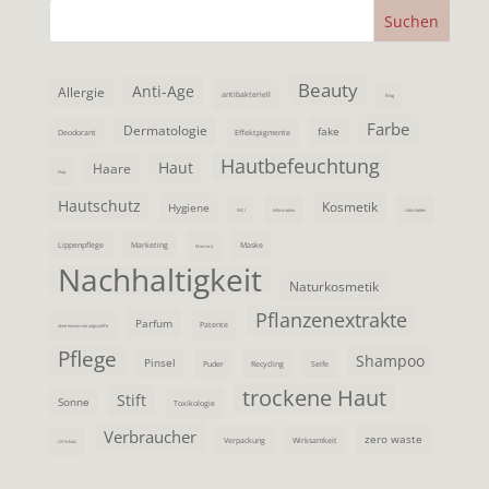
Beauty
Anti-Age
Allergie
antibakteriell
Blog
Farbe
Dermatologie
fake
Deodorant
Effektpigmente
Hautbefeuchtung
Haut
Haare
Flop
Hautschutz
Kosmetik
Hygiene
INCI
Information
Lidschatten
Lippenpflege
Marketing
Maske
Mascara
Nachhaltigkeit
Naturkosmetik
Pflanzenextrakte
Parfum
Patente
ohne Konservierungsstoffe
Pflege
Shampoo
Pinsel
Puder
Recycling
Seife
trockene Haut
Stift
Sonne
Toxikologie
Verbraucher
zero waste
Verpackung
Wirksamkeit
UV Schutz