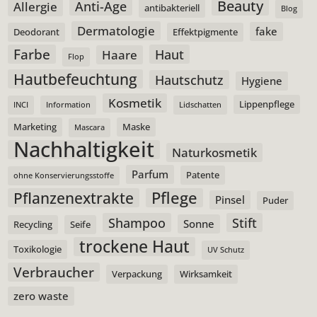
Beauty
Anti-Age
Allergie
antibakteriell
Blog
Dermatologie
fake
Deodorant
Effektpigmente
Farbe
Haut
Haare
Flop
Hautbefeuchtung
Hautschutz
Hygiene
Kosmetik
Lippenpflege
INCI
Information
Lidschatten
Marketing
Maske
Mascara
Nachhaltigkeit
Naturkosmetik
Parfum
Patente
ohne Konservierungsstoffe
Pflege
Pflanzenextrakte
Pinsel
Puder
Shampoo
Stift
Sonne
Recycling
Seife
trockene Haut
Toxikologie
UV Schutz
Verbraucher
Verpackung
Wirksamkeit
zero waste