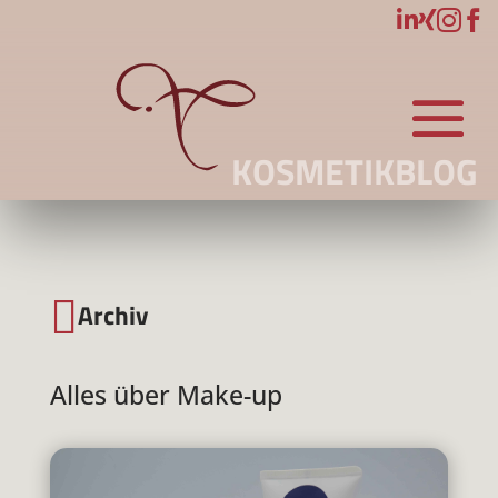




KOSMETIKBLOG

Archiv
Alles über Make-up