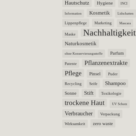
Hautschutz
Hygiene
INCI
Kosmetik
Information
Lidschatten
Lippenpflege
Marketing
Mascara
Nachhaltigkeit
Maske
Naturkosmetik
Parfum
ohne Konservierungsstoffe
Pflanzenextrakte
Patente
Pflege
Pinsel
Puder
Shampoo
Recycling
Seife
Stift
Sonne
Toxikologie
trockene Haut
UV Schutz
Verbraucher
Verpackung
zero waste
Wirksamkeit