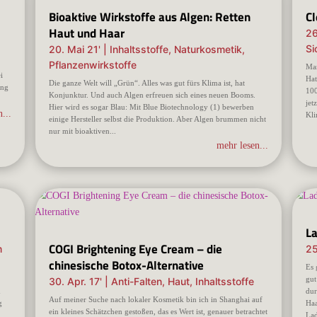
Bioaktive Wirkstoffe aus Algen: Retten
Cl
Haut und Haar
26
Si
20. Mai 21'
|
Inhaltsstoffe
,
Naturkosmetik
,
%
Pflanzenwirkstoffe
Man
i
Hat
Die ganze Welt will „Grün“. Alles was gut fürs Klima ist, hat
ung
100
Konjunktur. Und auch Algen erfreuen sich eines neuen Booms.
jet
Hier wird es sogar Blau: Mit Blue Biotechnology (1) bewerben
...
Kli
einige Hersteller selbst die Produktion. Aber Algen brummen nicht
nur mit bioaktiven...
mehr lesen...
L
COGI Brightening Eye Cream – die
m
25
chinesische Botox-Alternative
Es 
gut
30. Apr. 17'
|
Anti-Falten
,
Haut
,
Inhaltsstoffe
d
dur
Auf meiner Suche nach lokaler Kosmetik bin ich in Shanghai auf
g
Haa
ein kleines Schätzchen gestoßen, das es Wert ist, genauer betrachtet
Lad