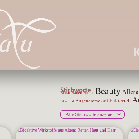
Stichworte
Beauty
Allerg
Blush
Baden
Borax
A
antibakteriell
Augencreme
Alkohol
Akne
Aromatherapie
Aktivkohle
Aussehen
Themen
Alle Stichworte anzeigen
Themen