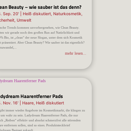
ean Beauty – wie sauber ist das denn?
. Sep. 20'
|
Heiß diskutiert
,
Naturkosmetik
,
cherheit
,
Umwelt
che Trends kommen unvorhergesehen, wie Clean Beauty.
ten wir gerade noch den großen Run auf Natürlichkeit und
% Bio, ist „clean“ der neue Slogan, unter dem sich Kosmetik
zt präsentiert. Aber Clean Beauty? Wie sauber ist das eigentlich?
mawandel,...
mehr lesen...
adydream Haarentferner Pads
. Nov. 16'
|
Haare
,
Heiß diskutiert
gibt immer wieder Angebote im Kosmetikmarkt, die klingen zu
 um wahr zu sein. Ladydream Haarentferner Pads, die nur
ch „Reiben“ effektiv und absolut schmerzfrei alle störenden
re entfernen sollen, sind so eines. Produktsteckbrief
ydream Basisset gekauft...