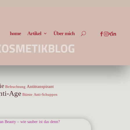
home
Artikel
Über mich




KOSMETIKBLOG
ie
Antitranspirant
Befeuchtung
nti-Age
Bürste
Anti-Schuppen
Blog
borderline
Algen