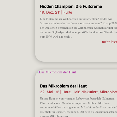
Hidden Champion: Die Fußcreme
19. Dez. 21'
|
Füße
Eine Fußcreme zu Weihnachten zu verschenken? Ist das wie
Schrottwichteln oder das Beste was passieren kann? Knapp 30
der Deutschen verschenken zu Weihnachten Kosmetikartikel, be
den unter 30jährigen sind es sogar 44%. In einer Veröffentlich
vom IKW wird das noch...
mehr lesen
Das Mikrobiom der Haut
22. Mai 19'
|
Haut
,
Heiß diskutiert
,
Mikrobio
Unsere Haut ist von winzigen Lebewesen besiedelt, Bakterien,
Pilzen und Viren. Manchmal sogar von Milben. Alle diese
zusammen bilden das sogenannte Mikrobiom der Haut und sin
essentiell für unsere Gesundheit. Dabei ist die Zusammensetzun
unseres Mikrobioms so...