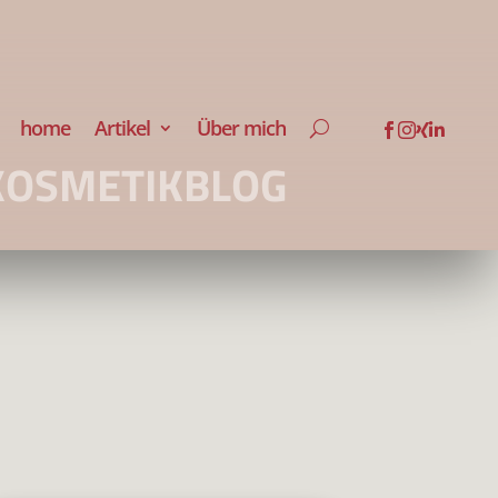
home
Artikel
Über mich




KOSMETIKBLOG