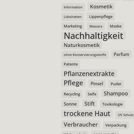
Kosmetik
Information
Lippenpflege
Lidschatten
Marketing
Maske
Mascara
Nachhaltigkeit
Naturkosmetik
Parfum
ohne Konservierungsstoffe
Patente
Pflanzenextrakte
Pflege
Pinsel
Puder
Shampoo
Recycling
Seife
Stift
Sonne
Toxikologie
trockene Haut
UV Schutz
Verbraucher
Verpackung