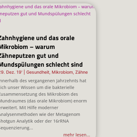
Zahnhygiene und das orale
Mikrobiom – warum
Zähneputzen gut und
Mundspülungen schlecht sind
29. Dez. 19'
|
Gesundheit
,
Mikrobiom
,
Zähne
Innerhalb des vergangenen Jahrzehnts hat
sich unser Wissen um die bakterielle
Zusammensetzung des Mikrobiom des
Mundraumes (das orale Mikrobiom) enorm
erweitert. Mit Hilfe moderner
Analysenmethoden wie der Metagenom
Shotgun Analytik oder der 16rRNA
Sequenzierung...
mehr lesen...