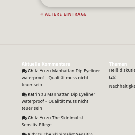
« ÄLTERE EINTRÄGE
Aktuelle Kommentare
Themen
Heiß diskuti
Ghita Yu
zu
Manhattan Dip Eyeliner
(26)
waterproof – Qualität muss nicht
teuer sein
Nachhaltigke
Katrin
zu
Manhattan Dip Eyeliner
waterproof – Qualität muss nicht
teuer sein
Ghita Yu
zu
The Skinimalist
Sensitiv-Pflege
Judy
zu
The Skinimalist Sensitiv-