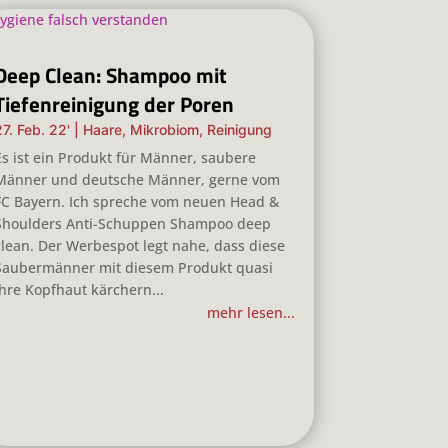
Deep Clean: Shampoo mit
Tiefenreinigung der Poren
27. Feb. 22'
|
Haare
,
Mikrobiom
,
Reinigung
Es ist ein Produkt für Männer, saubere
Männer und deutsche Männer, gerne vom
FC Bayern. Ich spreche vom neuen Head &
Shoulders Anti-Schuppen Shampoo deep
clean. Der Werbespot legt nahe, dass diese
Saubermänner mit diesem Produkt quasi
ihre Kopfhaut kärchern...
mehr lesen...