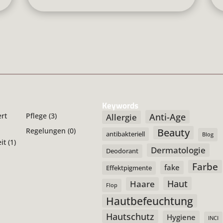
Keywords
Anti-Age
ert
Pflege
(3)
Allergie
Beauty
Regelungen
(0)
antibakteriell
Blog
it
(1)
Dermatologie
Deodorant
Farbe
fake
Effektpigmente
Haut
Haare
Flop
Hautbefeuchtung
Hautschutz
Hygiene
INCI