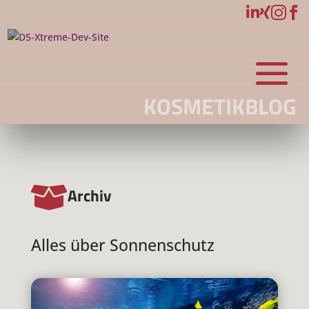




KOSMETIKBLOG

Archiv
Alles über Sonnenschutz