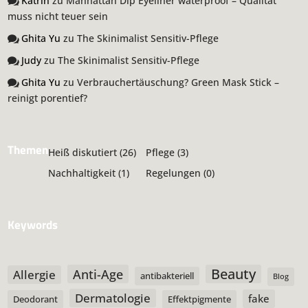
Katrin
zu
Manhattan Dip Eyeliner waterproof – Qualität
muss nicht teuer sein
Ghita Yu
zu
The Skinimalist Sensitiv-Pflege
Judy
zu
The Skinimalist Sensitiv-Pflege
Ghita Yu
zu
Verbrauchertäuschung? Green Mask Stick –
reinigt porentief?
Themen
Heiß diskutiert
(26)
Pflege
(3)
Nachhaltigkeit
(1)
Regelungen
(0)
Keywords
Beauty
Anti-Age
Allergie
antibakteriell
Blog
Dermatologie
fake
Deodorant
Effektpigmente