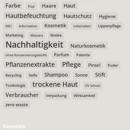
Farbe
Haut
Haare
Flop
Hautbefeuchtung
Hautschutz
Hygiene
Kosmetik
Lippenpflege
INCI
Information
Lidschatten
Marketing
Maske
Mascara
Nachhaltigkeit
Naturkosmetik
Parfum
Patente
ohne Konservierungsstoffe
Pflege
Pflanzenextrakte
Pinsel
Puder
Shampoo
Stift
Sonne
Recycling
Seife
trockene Haut
Toxikologie
UV Schutz
Verbraucher
Verpackung
Wirksamkeit
zero waste
Essentials