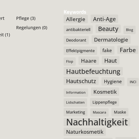
Keywords
Anti-Age
ert
Pflege
(3)
Allergie
Beauty
Regelungen
(0)
antibakteriell
Blog
it
(1)
Dermatologie
Deodorant
Farbe
fake
Effektpigmente
Haut
Haare
Flop
Hautbefeuchtung
Hautschutz
Hygiene
INCI
Kosmetik
Information
Lippenpflege
Lidschatten
Marketing
Maske
Mascara
Nachhaltigkeit
Naturkosmetik