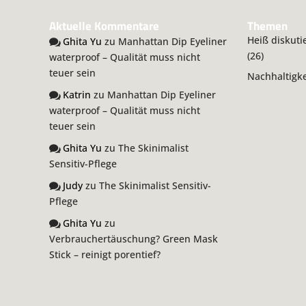
Aktuelle Kommentare
Themen
Heiß diskuti
Ghita Yu
zu
Manhattan Dip Eyeliner
(26)
waterproof – Qualität muss nicht
teuer sein
Nachhaltigke
Katrin
zu
Manhattan Dip Eyeliner
waterproof – Qualität muss nicht
teuer sein
Ghita Yu
zu
The Skinimalist
Sensitiv-Pflege
Judy
zu
The Skinimalist Sensitiv-
Pflege
Ghita Yu
zu
Verbrauchertäuschung? Green Mask
Stick – reinigt porentief?