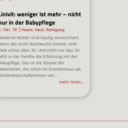
Linivit: weniger ist mehr – nicht
nur in der Babypflege
5. Okt. 16'
|
Haare
,
Haut
,
Reinigung
Moderne Mütter sind häufig verunsichert.
Wenn der erste Nachwuchs kommt, sind
viele schon über 30. Und nicht nur das: Es
fehlt in der Familie die Erfahrung mit der
Babypflege. Das ist die Stunde der
Hebammen, die schon im Krankenhaus als
Markenbotschafterinnen von...
mehr lesen...