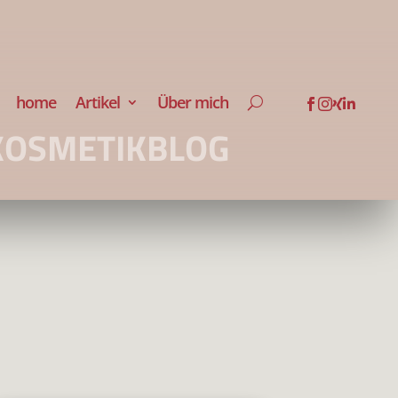
home
Artikel
Über mich




KOSMETIKBLOG