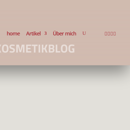
home
Artikel
Über mich




KOSMETIKBLOG