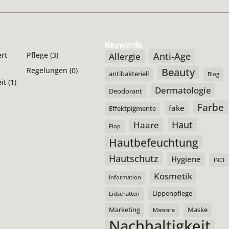
Keywords
Anti-Age
ert
Pflege
(3)
Allergie
Beauty
Regelungen
(0)
antibakteriell
Blog
it
(1)
Dermatologie
Deodorant
Farbe
fake
Effektpigmente
Haut
Haare
Flop
Hautbefeuchtung
Hautschutz
Hygiene
INCI
Kosmetik
Information
Lippenpflege
Lidschatten
Marketing
Maske
Mascara
Nachhaltigkeit